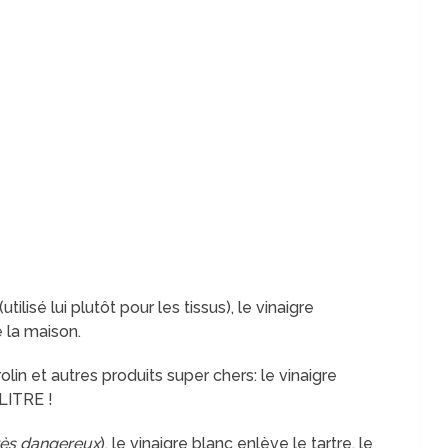
lisé lui plutôt pour les tissus), le vinaigre
 la maison.
olin et autres produits super chers: le vinaigre
LITRE !
rès dangereux
), le vinaigre blanc enlève le tartre, le