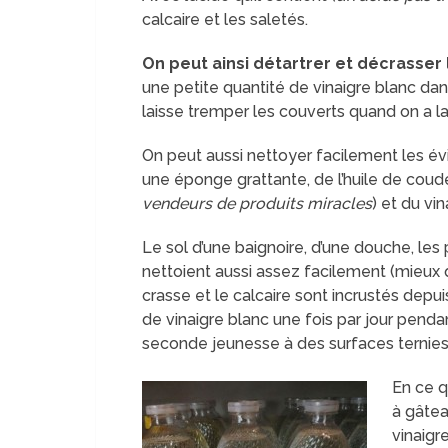
calcaire et les saletés.
On peut ainsi détartrer et décrasser 
une petite quantité de vinaigre blanc dan
laisse tremper les couverts quand on a l
On peut aussi nettoyer facilement les évie
une éponge grattante, de l’huile de coud
vendeurs de produits miracles
) et du vin
Le sol d’une baignoire, d’une douche, les 
nettoient aussi assez facilement (mieux q
crasse et le calcaire sont incrustés de
de vinaigre blanc une fois par jour penda
seconde jeunesse à des surfaces ternies 
En ce q
à gâteau
vinaigr