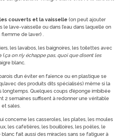
les couverts et la vaisselle
(on peut ajouter
s le lave-vaisselle ou dans l’eau dans laquelle on
a flemme de laver) .
rs, les lavabos, les baignoires, les toilettes avec
e (
ça on n’y échappe pas, quoi que disent les
aigre blanc.
parois d’un éviter en faïence ou en plastique se
u’avec des produits dits spécialisés) même si la
puis longtemps. Quelques coups d’éponge imbibée
nt 2 semaines suffisent à redonner une véritable
et sales.
ui concerne les casseroles, les plates, les moules
x, les cafetières, les bouilloires, les poêles, le
e blanc fait aussi des miracles sans se fatiguer à