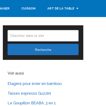
NAGER
CUISSON
ART DE LA TABLE
Recherche
Voir aussi
Etagère pour évier en bambou
Tasses expresso Guzzini
Le Goupillon BEABA, 3 en 1