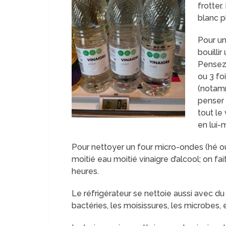
frotter.
blanc p
Pour un
bouilli
Pensez s
ou 3 fo
(notamm
penser 
tout le
en lui-
Pour nettoyer un four micro-ondes (hé oui
moitié eau moitié vinaigre d’alcool; on fait
heures.
Le réfrigérateur se nettoie aussi avec du
bactéries, les moisissures, les microbes, e