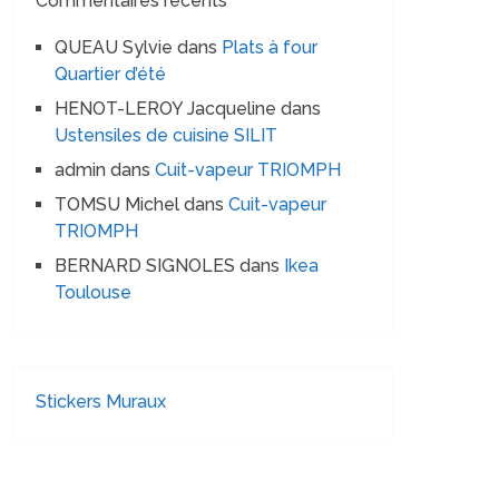
Commentaires récents
QUEAU Sylvie
dans
Plats à four
Quartier d’été
HENOT-LEROY Jacqueline
dans
Ustensiles de cuisine SILIT
admin
dans
Cuit-vapeur TRIOMPH
TOMSU Michel
dans
Cuit-vapeur
TRIOMPH
BERNARD SIGNOLES
dans
Ikea
Toulouse
Stickers Muraux