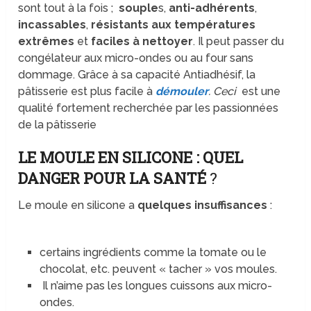
sont tout à la fois ;
souple
s,
anti-adhérents
,
incassables
,
résistants aux températures
extrêmes
et
faciles à nettoyer
. Il peut passer du
congélateur aux micro-ondes ou au four sans
dommage. Grâce à sa capacité Antiadhésif, la
pâtisserie est plus facile à
démouler
. Ceci
est une
qualité fortement recherchée par les passionnées
de la pâtisserie
LE MOULE EN SILICONE : QUEL
DANGER POUR LA SANTÉ
?
Le moule en silicone a
quelques insuffisances
:
certains ingrédients comme la tomate ou le
chocolat, etc. peuvent « tacher » vos moules.
Il n’aime pas les longues cuissons aux micro-
ondes.