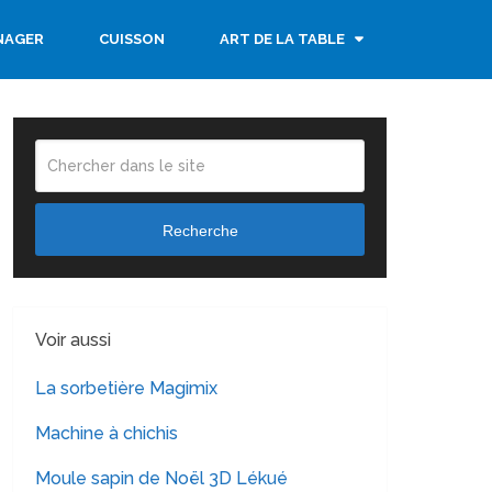
NAGER
CUISSON
ART DE LA TABLE
Recherche
Voir aussi
La sorbetière Magimix
Machine à chichis
Moule sapin de Noël 3D Lékué