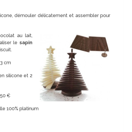
licone, démouler délicatement et assembler pour
ocolat au lait,
liser le
sapin
scuit.
7,3 cm
n silicone et 2
,50 €
elle 100% platinum