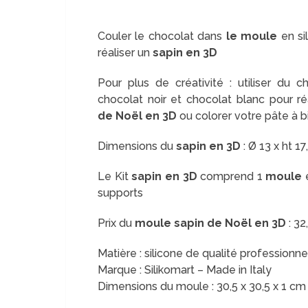
Couler le chocolat dans
le moule
en si
réaliser un
sapin en 3D
Pour plus de créativité : utiliser du ch
chocolat noir et chocolat blanc pour réa
de Noël en 3D
ou colorer votre pâte à bi
Dimensions du
sapin en 3D
: Ø 13 x ht 1
Le Kit
sapin en 3D
comprend 1
moule
e
supports
Prix du
moule sapin de Noël en 3D
: 32
Matière : silicone de qualité professionn
Marque : Silikomart – Made in Italy
Dimensions du moule : 30,5 x 30,5 x 1 cm