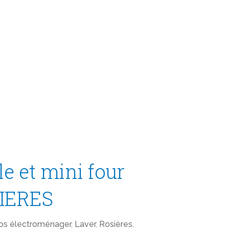
le et mini four
SIERES
os électroménager
,
Laver
,
Rosières
,