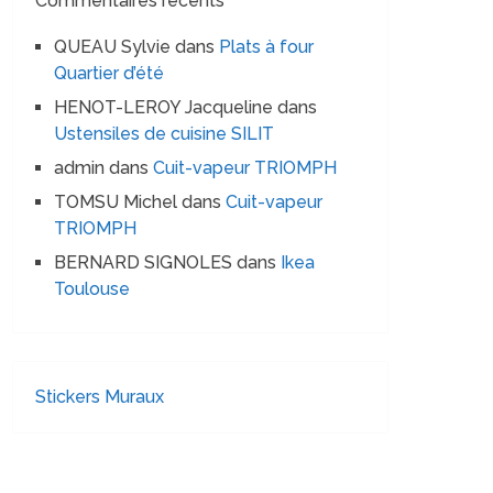
Commentaires récents
QUEAU Sylvie
dans
Plats à four
Quartier d’été
HENOT-LEROY Jacqueline
dans
Ustensiles de cuisine SILIT
admin
dans
Cuit-vapeur TRIOMPH
TOMSU Michel
dans
Cuit-vapeur
TRIOMPH
BERNARD SIGNOLES
dans
Ikea
Toulouse
Stickers Muraux