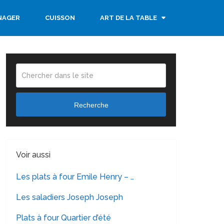
NAGER
CUISSON
ART DE LA TABLE
Recherche
Voir aussi
Les plats à four Emile Henry – …
Les saladiers Joseph Joseph
Plats à four Quartier d’été