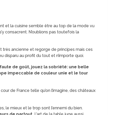
nt et la cuisine semble être au top de la mode vu
s’y consacrent. N’oublions pas toutefois la
 est très ancienne et regorge de principes mais ces
 disparu au profit du tout et n’importe quoi.
aute de goût, jouez la sobriété: une belle
ppe impeccable de couleur unie et le tour
 cour de France telle qu’on l’imagine, des châteaux
le mieux et le trop sont l’ennemi du bien.
leurs de partout.
L’art de la table juge aussi