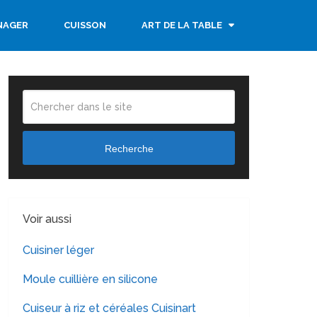
NAGER
CUISSON
ART DE LA TABLE
Recherche
Voir aussi
Cuisiner léger
Moule cuillière en silicone
Cuiseur à riz et céréales Cuisinart