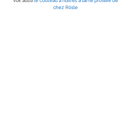
Voir aussi
le couteau à huîtres à lame profilée de
chez Rösle